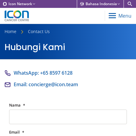
Icon Network
Bahasa Indonesia
Menu
Home
Contact Us
Hubungi Kami
WhatsApp: +65 8597 6128
Email:
concierge@icon.team
Nama
*
Email
*