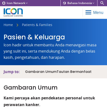
Icon Network
Bahasa Indonesia
Menu
Home
Patients & Families
Pasien & Keluarga
Icon hadir untuk membantu Anda menavigasi masa
yang sulit ini, serta mendukung Anda dengan belas
kasih, pengetahuan, dan harapan.
Jump to:
Gambaran Umum
Tautan Bermanfaat
Gambaran Umum
Kami percaya akan pendekatan personal untuk
perawatan kanker.