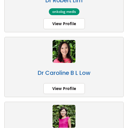
Dr Robert Lim
onkolog medis
View Profile
Dr Caroline B L Low
View Profile