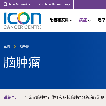
Icon Network
Visit Icon Haematology
患者和家属
病症
治疗
主页
脑肿瘤
脑肿瘤
什么是脑肿瘤？
体征和症状
脑肿瘤分级
治疗
常见
跳转至: