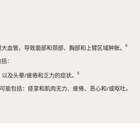
6
根大血管，导致面部和颈部、胸部和上臂区域肿胀。
包括：
6
以及头晕/疲倦和乏力的症状。
可能包括：痉挛和肌肉无力、疲倦、恶心和/或呕吐。