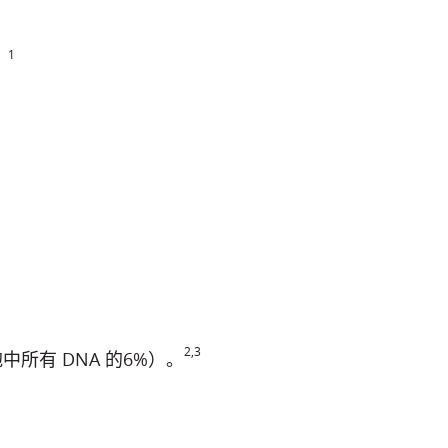
1
。
2,3
所有 DNA 的6%）。