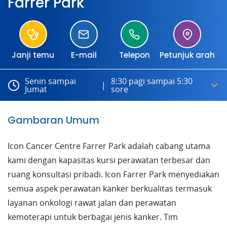
Farrer Park
Janji temu
E-mail
Telepon
Petunjuk arah
Senin sampai
8:30 pagi sampai 5:30
|
Jumat
sore
Senin sampai Jumat
- 8:30 pagi sampai 5:30 sore
Gambaran Umum
Icon Cancer Centre Farrer Park adalah cabang utama
kami dengan kapasitas kursi perawatan terbesar dan
ruang konsultasi pribadi. Icon Farrer Park menyediakan
semua aspek perawatan kanker berkualitas termasuk
layanan onkologi rawat jalan dan perawatan
kemoterapi untuk berbagai jenis kanker. Tim