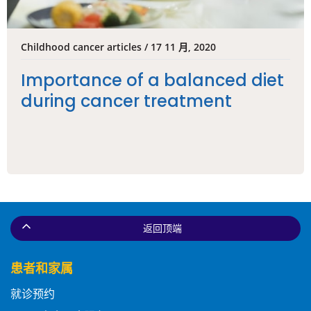
Childhood cancer articles / 17 11 月, 2020
Importance of a balanced diet
during cancer treatment
返回顶端
患者和家属
就诊预约