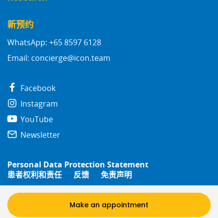
新预约
WhatsApp: +65 8597 6128
Email:
concierge@icon.team
Facebook
Instagram
YouTube
Newsletter
Personal Data Protection Statement
患者权利和责任
反馈
免责声明
© 2026
Icon Group
Make an appointment