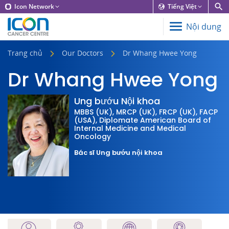
Icon Network
Tiếng Việt
Nội dung
Trang chủ
Our Doctors
Dr Whang Hwee Yong
Dr Whang Hwee Yong
Ung bướu Nội khoa
MBBS (UK), MRCP (UK), FRCP (UK), FACP
(USA), Diplomate American Board of
Internal Medicine and Medical
Oncology
Bác sĩ Ung bướu nội khoa