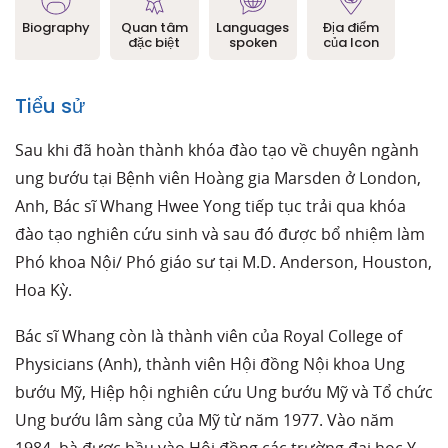
Biography
Quan tâm
Languages
Địa điểm
đặc biệt
spoken
của Icon
Tiểu
sử
Sau khi đã hoàn thành khóa đào tạo về chuyên ngành
ung bướu tại Bệnh viên Hoàng gia Marsden ở London,
Anh, Bác sĩ Whang Hwee Yong tiếp tục trải qua khóa
đào tạo nghiên cứu sinh và sau đó được bổ nhiệm làm
Phó khoa Nội/ Phó giáo sư tại M.D. Anderson, Houston,
Hoa Kỳ.
Bác sĩ Whang còn là thành viên của Royal College of
Physicians (Anh), thành viên Hội đồng Nội khoa Ung
bướu Mỹ, Hiệp hội nghiên cứu Ung bướu Mỹ và Tổ chức
Ung bướu lâm sàng của Mỹ từ năm 1977. Vào năm
1984, bà được bầu vào Hội đồng các trường đại học Y