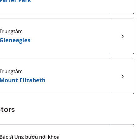
Farrer Park
Trungtâm
Gleneagles
Trungtâm
Mount Elizabeth
tors
Bác sĩ Ung bướu nội khoa