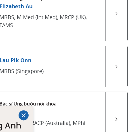
Elizabeth Au
MBBS, M Med (Int Med), MRCP (UK),
FAMS
Lau Pik Onn
MBBS (Singapore)
Bác sĩ Ung bướu nội khoa
Patricia Kho
MBBS (UK), FRACP (Australia), MPhil
g Anh
(Sydney)