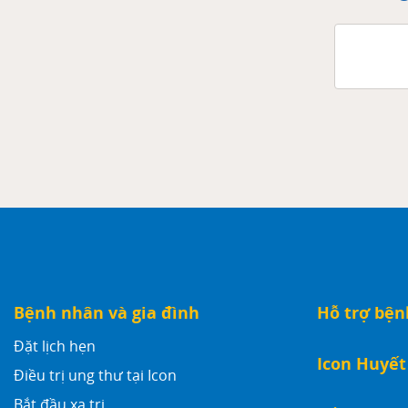
Bệnh nhân và gia đình
Hỗ trợ bệ
Đặt lịch hẹn
Icon Huyết
Điều trị ung thư tại Icon
Bắt đầu xạ trị