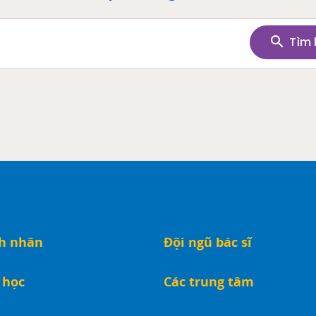
Tìm 
nh nhân
Đội ngũ bác sĩ
 học
Các trung tâm