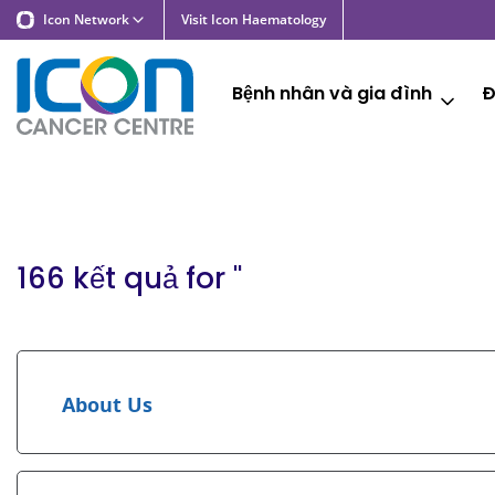
Icon Network
Visit Icon Haematology
Bệnh nhân và gia đình
Đ
166 kết quả for '
'
About Us