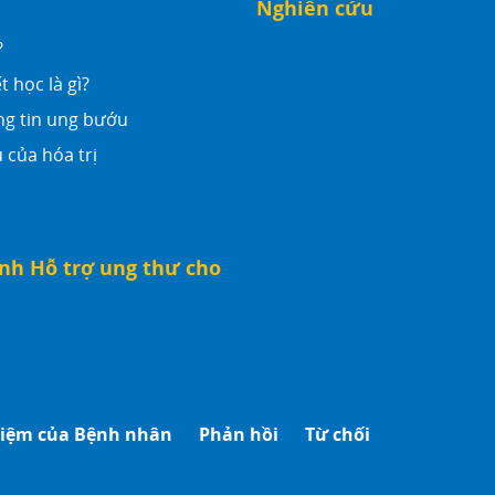
Nghiên cứu
?
t học là gì?
ng tin ung bướu
 của hóa trị
nh Hỗ trợ ung thư cho
hiệm của Bệnh nhân
Phản hồi
Từ chối