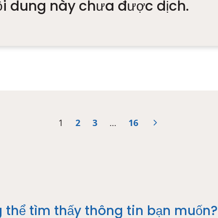
ội dung này chưa được dịch.
1
2
3
…
16
 thể tìm thấy thông tin bạn muốn?