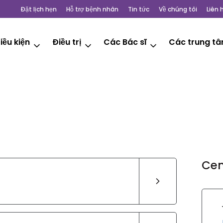
Đặt lịch hẹn
Hỗ trợ bệnh nhân
Tin tức
Về chúng tôi
Liên 
iều kiện
Điều trị
Các Bác sĩ
Các trung t
Cen