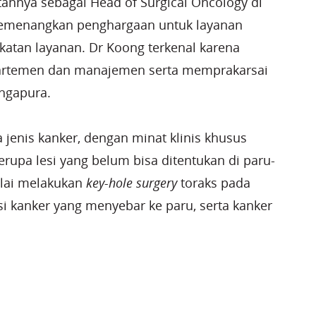
annya sebagai Head of Surgical Oncology di
 memenangkan penghargaan untuk layanan
gkatan layanan. Dr Koong terkenal karena
epartemen dan manajemen serta memprakarsai
ngapura.
 jenis kanker, dengan minat klinis khusus
erupa lesi yang belum bisa ditentukan di paru-
elai melakukan
key-hole surgery
toraks pada
ksi kanker yang menyebar ke paru, serta kanker