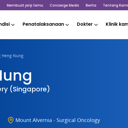
Membuat janji temu
Concierge Medis
Berita
Tentang Kami
disi
Penatalaksanaan
Dokter
Klinik ka
g Heng Nung
Nung
ry (Singapore)
Mount Alvernia - Surgical Oncology