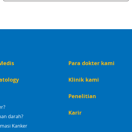
Medis
Para dokter kami
atology
Klinik kami
Penelitian
er?
Karir
nan darah?
rmasi Kanker