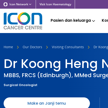
Icon Network
Visit Icon Haematology
Pasien dan keluarga
Kon
Home
Our Doctors
Visiting Consultants
Dr Koon
Dr Koong Heng 
MBBS, FRCS (Edinburgh), MMed Surge
Surgical Oncologist
Make an Janji temu