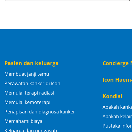
Pasien dan keluarga
Concierge 
Membuat janji temu
Icon Haem
Perawatan kanker di Icon
Memulai terapi radiasi
Kondisi
Memulai kemoterapi
Apakah kank
Penapisan dan diagnosa kanker
Apakah kelai
Memahami biaya
Pustaka Info
Keluarga dan pengasuh