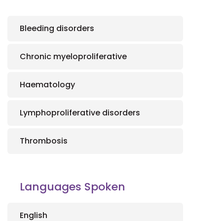
Bleeding disorders
Chronic myeloproliferative
Haematology
Lymphoproliferative disorders
Thrombosis
Languages Spoken
English