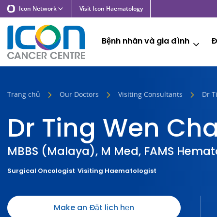
Icon Network
Visit Icon Haematology
Bệnh nhân và gia đình
Đ
Trang chủ
Our Doctors
Visiting Consultants
Dr T
Dr Ting Wen Ch
MBBS (Malaya), M Med, FAMS Hemato
Surgical Oncologist
Visiting Haematologist
Make an Đặt lịch hẹn