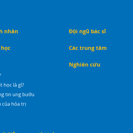
nh nhân
Đội ngũ bác sĩ
 học
Các trung tâm
Nghiên cứu
?
t học là gì?
ng tin ung bướu
 của hóa trị