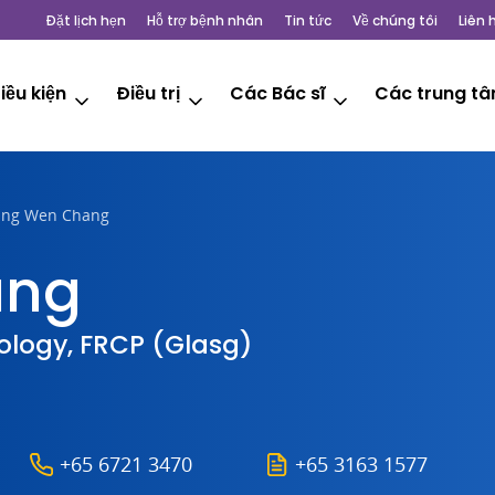
Đặt lịch hẹn
Hỗ trợ bệnh nhân
Tin tức
Về chúng tôi
Liên 
iều kiện
Điều trị
Các Bác sĩ
Các trung t
ing Wen Chang
ang
logy, FRCP (Glasg)
+65 6721 3470
+65 3163 1577