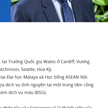
 tại Trường Quốc gia Wales ở Cardiff, Vương
chinson, Seattle, Hoa Kỳ.
y tại Đại học Malaya và Học bổng ASEAN Nội
ia dịch vụ tình nguyện tại một trung tâm cộng
hóm dịch vụ máu (BSG).
 ghép tủy của Singapore và là thành viên của