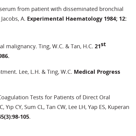
by serum from patient with disseminated bronchial
 Jacobs, A.
Experimental Haematology 1984; 12:
st
l malignancy. Ting, W.C. & Tan, H.C.
21
986.
ment. Lee, L.H. & Ting, W.C.
Medical Progress
oagulation Tests for Patients of Direct Oral
, Yip CY, Sum CL, Tan CW, Lee LH, Yap ES, Kuperan
5(3):98-105
.