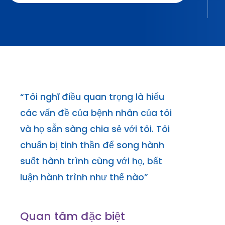
“
Tôi
nghĩ
điều
quan
trọng
là
hiểu
các
vấn
đề
của
bệnh
nhân
của
tôi
và
họ
sẵn
sàng
chia
sẻ
với
tôi
.
Tôi
chuẩn
bị
tinh
thần
để
song
hành
suốt
hành
trình
cùng
với
họ
,
bất
luận
hành
trình
như
thế
nào
”
Quan tâm đặc biệt