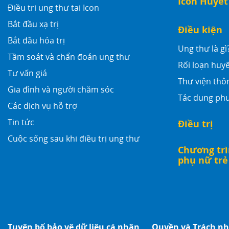
Icon Huyết
Điều trị ung thư tại Icon
Bắt đầu xạ trị
Điều kiện
Bắt đầu hóa trị
Ung thư là gì
Tầm soát và chẩn đoán ung thư
Rối loạn huyế
Tư vấn giá
Thư viện thô
Gia đình và người chăm sóc
Tác dụng phụ
Các dịch vụ hỗ trợ
Tin tức
Điều trị
Cuộc sống sau khi điều trị ung thư
Chương trì
phụ nữ trẻ
Tuyên bố bảo vệ dữ liệu cá nhân
Quyền và Trách n