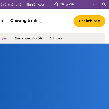
Tiếng Việt
hệ với chúng tôi
Nghiên cứu
âm
Chương trình
Đặt lịch hẹn
ruyền
Sức khỏe của tôi
Articles