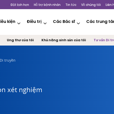
Đặt lịch hẹn
Hỗ trợ bệnh nhân
Tin tức
Về chúng tôi
Liên 
iều kiện
Điều trị
Các Bác sĩ
Các trung t
Ung thư của tôi
Khả năng sinh sản của tôi
Tư vấn Di t
Di truyền
họn xét nghiệm