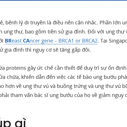
rẻ, bệnh lý di truyền là điều nên cân nhắc. Phần lớn 
n ung thư, bao gồm tiền sử gia đình. Đối với ung thư
tới
BR
east
CA
ncer gene – BRCA1 or BRCA2
. Tại Singap
 gia đình thì nguy cơ sẽ tăng gấp đôi.
a proteins gây ức chế cần thiết để duy trì sự ổn định
a chữa, khiến dẫn đến việc các tế bào ung bướu phát
 hơn về ung thư vú và buồng trứng và ung thư vú bộ 
phải tham vấn bác sĩ ung bướu của họ về giảm nguy 
úp gì