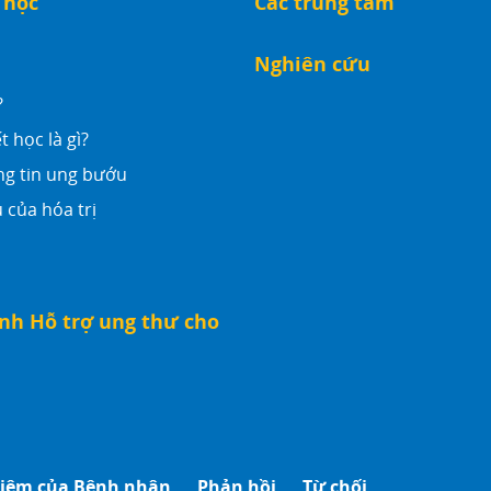
 học
Các trung tâm
Nghiên cứu
?
t học là gì?
ng tin ung bướu
 của hóa trị
nh Hỗ trợ ung thư cho
hiệm của Bệnh nhân
Phản hồi
Từ chối